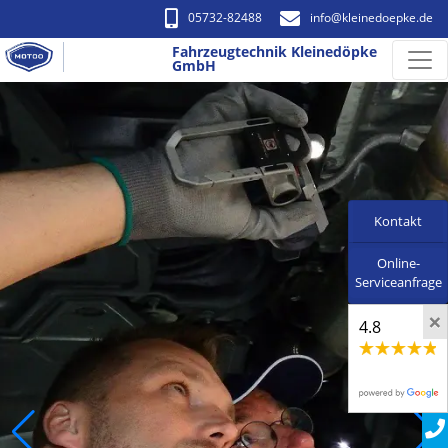
05732-82488
info​@kleinedoepke.de
Fahrzeugtechnik Kleinedöpke
GmbH
Kontakt
Online-
Serviceanfrage
×
4.8